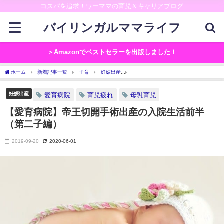
コスパを追求！ワーママの育児＆キャリアブログ
バイリンガルママライフ
＞Amazonでベストセラーを出版しました！
ホーム
新着記事一覧
子育
妊娠出産
【愛育病院】帝王切開手術出産の入院生
妊娠出産
愛育病院
育児疲れ
母乳育児
【愛育病院】帝王切開手術出産の入院生活前半
（第二子編）
2019-09-20
2020-06-01