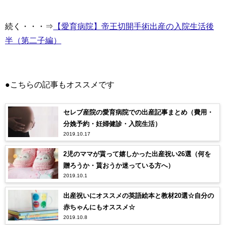
続く・・・⇒
【愛育病院】帝王切開手術出産の入院生活後
半（第二子編）
●こちらの記事もオススメです
セレブ産院の愛育病院での出産記事まとめ（費用・
分娩予約・妊婦健診・入院生活）
2019.10.17
2児のママが貰って嬉しかった出産祝い26選（何を
贈ろうか・貰おうか迷っている方へ）
2019.10.1
出産祝いにオススメの英語絵本と教材20選☆自分の
赤ちゃんにもオススメ☆
2019.10.8