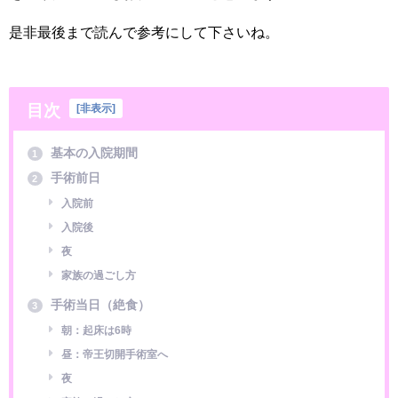
是非最後まで読んで参考にして下さいね。
目次
[
非表示
]
基本の入院期間
1
手術前日
2
入院前
入院後
夜
家族の過ごし方
手術当日（絶食）
3
朝：起床は6時
昼：帝王切開手術室へ
夜