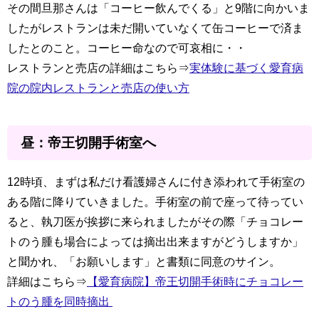
その間旦那さんは「コーヒー飲んでくる」と9階に向かいま
したがレストランは未だ開いていなくて缶コーヒーで済ま
したとのこと。コーヒー命なので可哀相に・・
レストランと売店の詳細はこちら⇒
実体験に基づく愛育病
院の院内レストランと売店の使い方
昼：帝王切開手術室へ
12時頃、まずは私だけ看護婦さんに付き添われて手術室の
ある階に降りていきました。手術室の前で座って待ってい
ると、執刀医が挨拶に来られましたがその際「チョコレー
トのう腫も場合によっては摘出出来ますがどうしますか」
と聞かれ、「お願いします」と書類に同意のサイン。
詳細はこちら⇒
【愛育病院】帝王切開手術時にチョコレー
トのう腫を同時摘出