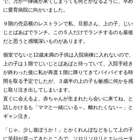
で、万が一陣痛が来てしまっても何とかなるように、早め
に愛育病院に向かいました。
９階の売店横のレストランで私、旦那さん、上の子、じい
じとばあばでランチ。この５人だけでランチするのも最後
だと思うと感慨深いものがあります。
個室でないと12歳未満の子供は入院病棟に入れないので、
上の子は１階でじいじとばあばと待っていて、入院手続き
が終わった後に私が再度１階に降りてきてバイバイする時
間を取る予定でしたが、３歳半の上の子も敏感に何かを感
じ取り泣き出してしまいます。
直ぐに会えるよ、赤ちゃんが生まれたら会いに来てね、と
話しかけるも「ママと一緒にいる～。離れたくない～」と
ギャン泣き。
「じゃ、少し遊ぼうか！」とかくれんぼなどをして上の子
に笑顔が戻ってきたところで、ソロリソロリとエレベータ