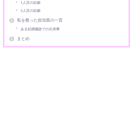
1人目の妊娠
2人目の妊娠
私を救った担当医の一言
2
ある妊婦健診での出来事
まとめ
3