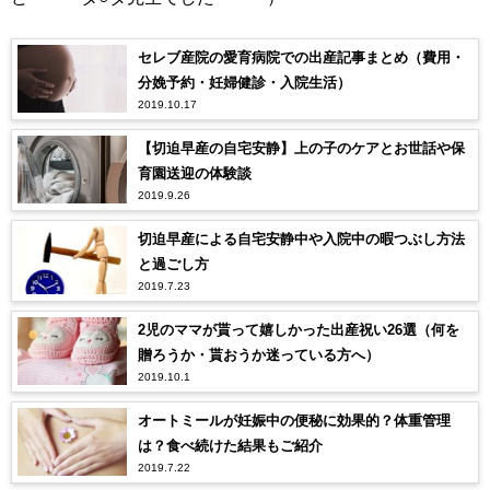
セレブ産院の愛育病院での出産記事まとめ（費用・
分娩予約・妊婦健診・入院生活）
2019.10.17
【切迫早産の自宅安静】上の子のケアとお世話や保
育園送迎の体験談
2019.9.26
切迫早産による自宅安静中や入院中の暇つぶし方法
と過ごし方
2019.7.23
2児のママが貰って嬉しかった出産祝い26選（何を
贈ろうか・貰おうか迷っている方へ）
2019.10.1
オートミールが妊娠中の便秘に効果的？体重管理
は？食べ続けた結果もご紹介
2019.7.22