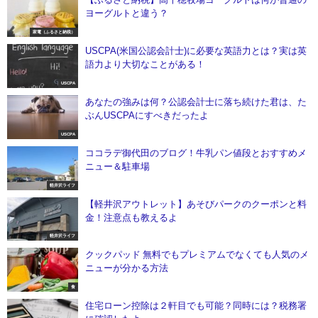
ヨーグルトと違う？
家電（ふるさと納税）
USCPA(米国公認会計士)に必要な英語力とは？実は英
語力より大切なことがある！
USCPA
あなたの強みは何？公認会計士に落ち続けた君は、た
ぶんUSCPAにすべきだったよ
USCPA
ココラデ御代田のブログ！牛乳パン値段とおすすめメ
ニュー＆駐車場
軽井沢ライフ
【軽井沢アウトレット】あそびパークのクーポンと料
金！注意点も教えるよ
軽井沢ライフ
クックパッド 無料でもプレミアムでなくても人気のメ
ニューが分かる方法
食
住宅ローン控除は２軒目でも可能？同時には？税務署