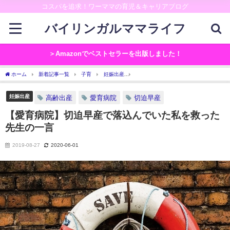
コスパを追求！ワーママの育児＆キャリアブログ
バイリンガルママライフ
＞Amazonでベストセラーを出版しました！
ホーム
新着記事一覧
子育
妊娠出産
【愛育病院】切迫早産で落込んでいた私
妊娠出産
高齢出産
愛育病院
切迫早産
【愛育病院】切迫早産で落込んでいた私を救った
先生の一言
2019-08-27
2020-06-01