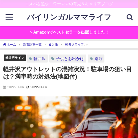
コスパを追求！ワーママの育児＆キャリアブログ
バイリンガルママライフ
＞Amazonでベストセラーを出版しました！
ホーム
新着記事一覧
食と旅
軽井沢ライフ
軽井沢アウトレットの混雑状況！
軽井沢ライフ
軽井沢
子供とお出かけ
別荘
軽井沢アウトレットの混雑状況！駐車場の狙い目
は？満車時の対処法(地図付)
2022-01-06
2022-01-06