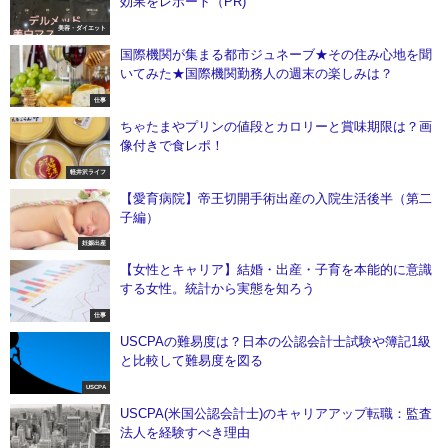
効果をレポート（PR)
美容・ダイエット
国際機関が集まる都市ジュネーブ★その住み心地を聞
いてみた★国際機関勤務人の週末の楽しみは？
仕事
ちゃたまやプリンの値段とカロリーと賞味期限は？画
像付きで食レポ！
軽井沢ライフ
【愛育病院】帝王切開手術出産の入院生活後半（第二
子編）
妊娠出産
【女性とキャリア】結婚・出産・子育を本能的に意識
する女性。統計から実態を知ろう
仕事
USCPAの難易度は？日本の公認会計士試験や簿記1級
と比較して難易度を図る
USCPA
USCPA(米国公認会計士)のキャリアアップ転職：監査
法人を経験すべき理由