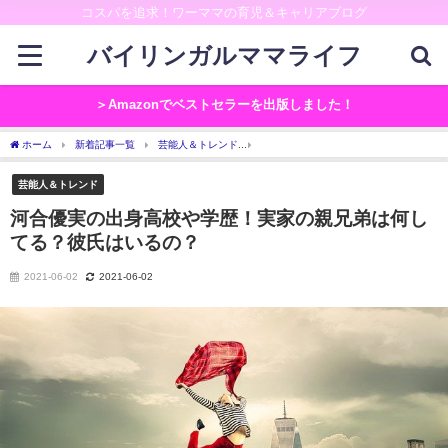
コスパを追求！ワーママの育児＆キャリアブログ
バイリンガルママライフ
＞Amazonでベストセラーを出版しました！
ホーム
新着記事一覧
芸能人＆トレンド
河合優実の出身高校や学歴！実家の親兄
芸能人＆トレンド
河合優実の出身高校や学歴！実家の親兄弟は何し
てる？彼氏はいるの？
2021-06-02
2021-06-02