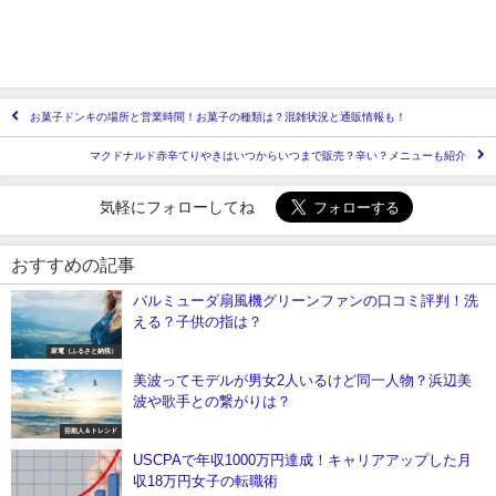
お菓子ドンキの場所と営業時間！お菓子の種類は？混雑状況と通販情報も！
マクドナルド赤辛てりやきはいつからいつまで販売？辛い？メニューも紹介
気軽にフォローしてね
おすすめの記事
バルミューダ扇風機グリーンファンの口コミ評判！洗
える？子供の指は？
家電（ふるさと納税）
美波ってモデルが男女2人いるけど同一人物？浜辺美
波や歌手との繋がりは？
芸能人＆トレンド
USCPAで年収1000万円達成！キャリアアップした月
収18万円女子の転職術