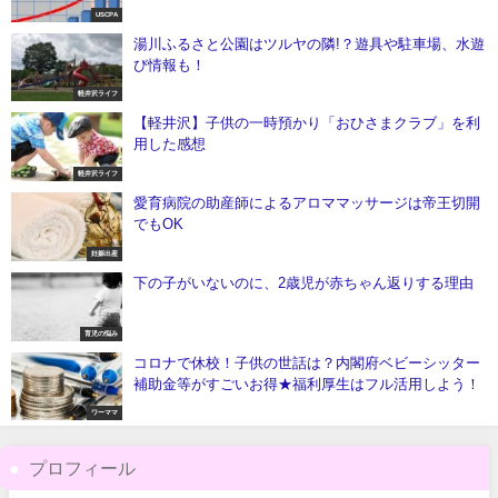
USCPA
湯川ふるさと公園はツルヤの隣!？遊具や駐車場、水遊
び情報も！
軽井沢ライフ
【軽井沢】子供の一時預かり「おひさまクラブ」を利
用した感想
軽井沢ライフ
愛育病院の助産師によるアロママッサージは帝王切開
でもOK
妊娠出産
下の子がいないのに、2歳児が赤ちゃん返りする理由
育児の悩み
コロナで休校！子供の世話は？内閣府ベビーシッター
補助金等がすごいお得★福利厚生はフル活用しよう！
ワーママ
プロフィール