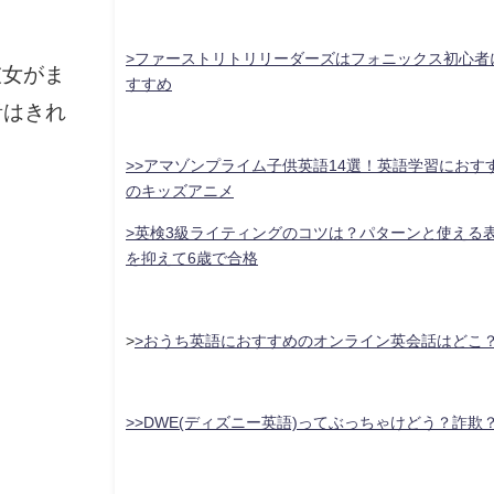
>ファーストリトリリーダーズはフォニックス初心者
彼女がま
すすめ
音はきれ
>>アマゾンプライム子供英語14選！英語学習におす
のキッズアニメ
>英検3級ライティングのコツは？パターンと使える
を抑えて6歳で合格
>
>おうち英語におすすめのオンライン英会話はどこ
>>DWE(ディズニー英語)ってぶっちゃけどう？詐欺