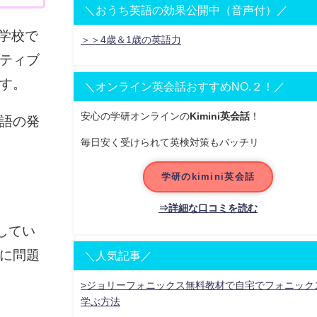
＼おうち英語の効果公開中（音声付）／
や学校で
＞＞4歳＆1歳の英語力
ティブ
す。
＼オンライン英会話おすすめNO.２！／
安心の学研オンラインの
Kimini英会話
！
語の発
毎日安く受けられて英検対策もバッチリ
学研のkimini英会話
⇒詳細な口コミを読む
してい
に問題
＼人気記事／
>ジョリーフォニックス無料教材で自宅でフォニック
学ぶ方法