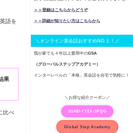
＞＞登録はこちらからどうぞ
英語を
＞＞詳細が知りたい方はこちらから
＼オンライン英会話おすすめNO.１！／
我が家でも４年以上愛用中の
GSA
（グローバルステップアカデミー）
インターレベルの「本格」英会話を自宅で気軽に！
結果
＼お得な紹介クーポン／
3GHD-YT2X-3PQG
に比べ
Global Step Academy