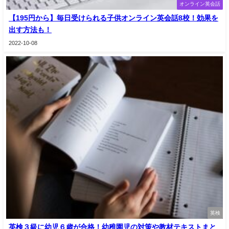
オンライン英会話
【195円から】毎日受けられる子供オンライン英会話8校！効果を
出す方法も！
2022-10-08
英検
英検３級に幼児６歳が合格！幼稚園児の対策や教材テキストまと