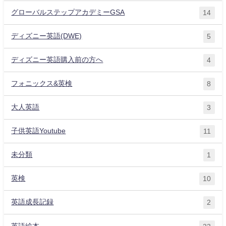
グローバルステップアカデミーGSA
14
ディズニー英語(DWE)
5
ディズニー英語購入前の方へ
4
フォニックス&英検
8
大人英語
3
子供英語Youtube
11
未分類
1
英検
10
英語成長記録
2
英語絵本