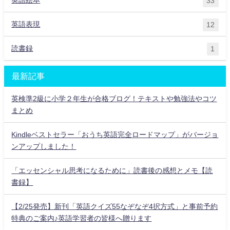
33
英語表現
12
読書録
1
最新記事
英検準2級に小学２年生が合格ブログ！テキストや勉強法やコツ
まとめ
Kindleベストセラー「おうち英語完全ロードマップ」がバージョ
ンアップしました！
「エッセンシャル思考になるために」読書後の感想とメモ【読
書録】
【2/25発売】新刊「英語クイズ55なぞなぞ4択方式」と事前予約
特典のご案内♪英語学習者の皆様へ贈ります