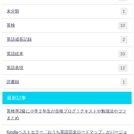
未分類
1
英検
10
英語成長記録
2
英語絵本
33
英語表現
12
読書録
1
最新記事
英検準2級に小学２年生が合格ブログ！テキストや勉強法やコツ
まとめ
Kindleベストセラー「おうち英語完全ロードマップ」がバージョ