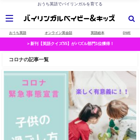
おうち英語でバイリンガルを育てる
おうち英語
オンライン英会話
英語絵本
DWE
＞新刊【英語クイズ55】がパズル部門1位獲得！
コロナの記事一覧