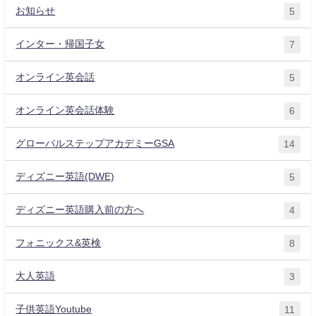
お知らせ
5
インター・帰国子女
7
オンライン英会話
5
オンライン英会話体験
6
グローバルステップアカデミーGSA
14
ディズニー英語(DWE)
5
ディズニー英語購入前の方へ
4
フォニックス&英検
8
大人英語
3
子供英語Youtube
11