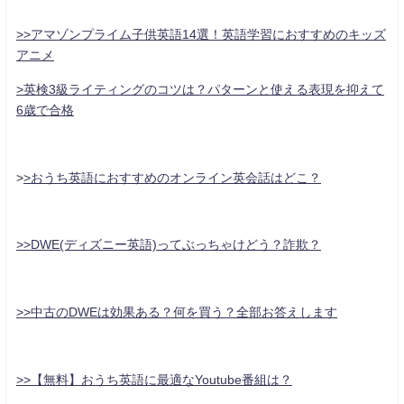
>>アマゾンプライム子供英語14選！英語学習におすすめのキッズ
アニメ
>英検3級ライティングのコツは？パターンと使える表現を抑えて
6歳で合格
>
>おうち英語におすすめのオンライン英会話はどこ？
>>DWE(ディズニー英語)ってぶっちゃけどう？詐欺？
>>中古のDWEは効果ある？何を買う？全部お答えします
>>【無料】おうち英語に最適なYoutube番組は？